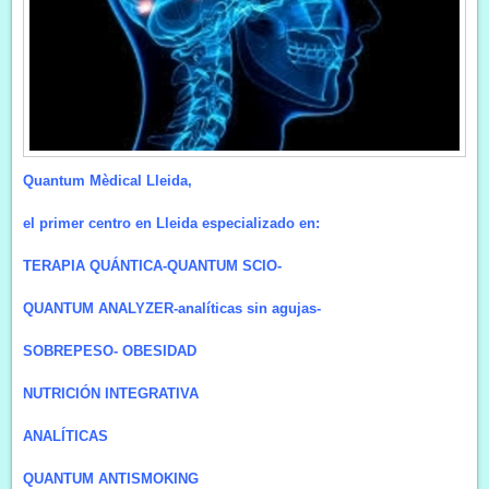
Quantum Mèdical Lleida,
el primer centro en Lleida especializado en:
TERAPIA QUÁNTICA-QUANTUM SCIO-
QUANTUM ANALYZER-analíticas sin agujas-
SOBREPESO- OBESIDAD
NUTRICIÓN INTEGRATIVA
ANALÍTICAS
QUANTUM ANTISMOKING