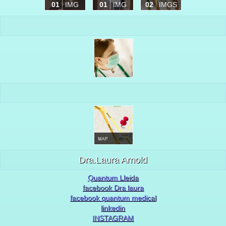
01
IMG
01
IMG
02
IMGS
Dra.Laura Arnold
Quantum Lleida
facebook Dra laura
facebook quantum medical
linkedin
INSTAGRAM