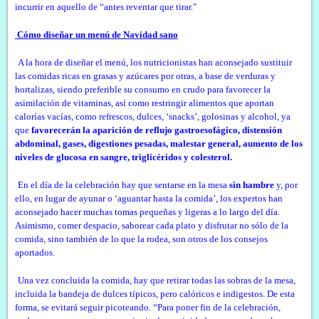
incurrir en aquello de “antes reventar que tirar."
Cómo diseñar un menú de Navidad sano
A la hora de diseñar el menú, los nutricionistas han aconsejado sustituir
las comidas ricas en grasas y azúcares por otras, a base de verduras y
hortalizas, siendo preferible su consumo en crudo para favorecer la
asimilación de vitaminas, así como restringir alimentos que aportan
calorías vacías, como refrescos, dulces, ‘snacks’, golosinas y alcohol, ya
que
favorecerán la aparición de reflujo gastroesofágico, distensión
abdominal, gases, digestiones pesadas, malestar general, aumento de los
niveles de glucosa en sangre, triglicéridos y colesterol.
En el día de la celebración hay que sentarse en la mesa
sin hambre
y, por
ello, en lugar de ayunar o ‘aguantar hasta la comida’, los expertos han
aconsejado hacer muchas tomas pequeñas y ligeras a lo largo del día.
Asimismo, comer despacio, saborear cada plato y disfrutar no sólo de la
comida, sino también de lo que la rodea, son otros de los consejos
aportados.
Una vez concluida la comida, hay que retirar todas las sobras de la mesa,
incluida la bandeja de dulces típicos, pero calóricos e indigestos. De esta
forma, se evitará seguir picoteando. “Para poner fin de la celebración,