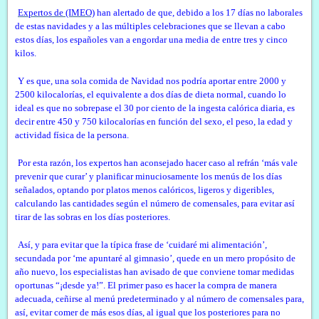
Expertos de (IMEO)
han alertado de que, debido a los 17 días no laborales
de estas navidades y a las múltiples celebraciones que se llevan a cabo
estos días, los españoles van a engordar una media de entre tres y cinco
kilos.
Y es que, una sola comida de Navidad nos podría aportar entre 2000 y
2500 kilocalorías, el equivalente a dos días de dieta normal, cuando lo
ideal es que no sobrepase el 30 por ciento de la ingesta calórica diaria, es
decir entre 450 y 750 kilocalorías en función del sexo, el peso, la edad y
actividad física de la persona.
Por esta razón, los expertos han aconsejado hacer caso al refrán ‘más vale
prevenir que curar’ y planificar minuciosamente los menús de los días
señalados, optando por platos menos calóricos, ligeros y digeribles,
calculando las cantidades según el número de comensales, para evitar así
tirar de las sobras en los días posteriores.
Así, y para evitar que la típica frase de ‘cuidaré mi alimentación’,
secundada por ‘me apuntaré al gimnasio’, quede en un mero propósito de
año nuevo, los especialistas han avisado de que conviene tomar medidas
oportunas “¡desde ya!”. El primer paso es hacer la compra de manera
adecuada, ceñirse al menú predeterminado y al número de comensales para,
así, evitar comer de más esos días, al igual que los posteriores para no