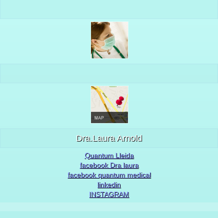
Dra.Laura Arnold
Quantum Lleida
facebook Dra laura
facebook quantum medical
linkedin
INSTAGRAM