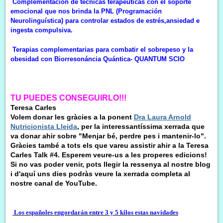
Complementación de técnicas terapéuticas con el soporte
emocional que nos brinda la PNL (Programación
Neurolinguística) para controlar estados de estrés,ansiedad e
ingesta compulsiva.
Terapias complementarias para combatir el sobrepeso y la
obesidad con Biorresonáncia Quántica- QUANTUM SCIO
TU PUEDES CONSEGUIRLO!!!
Teresa Carles
Volem donar les gràcies a la ponent
Dra Laura Arnold
Nutricionista Lleida
, per la interessantíssima xerrada que
va donar ahir sobre "Menjar bé, perdre pes i man
tenir-lo".
Gràcies també a tots els que vareu assistir ahir a la Teresa
Carles Talk #4. Esperem veure-us a les properes edicions!
Si no vas poder venir, pots llegir la ressenya al nostre blog
i d'aquí uns dies podràs veure la xerrada completa al
nostre canal de YouTube.
Los españoles engordarán entre 3 y 5 kilos estas navidades